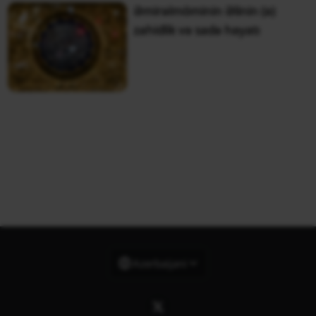
Əmirəlmöminin Əlinin (ə)
zahidlik və sadə həyatı
Azerbaijani