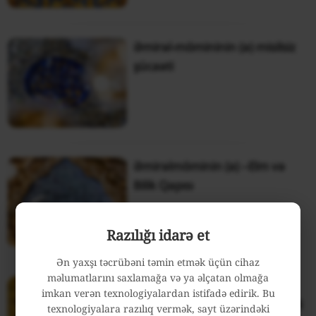
Əmirəl-mömininin (ə) misilsiz
şücaəti
Əmirəlmöminin (ə) –Elm və
Bilik Qapısı
Razılığı idarə et
Ən yaxşı təcrübəni təmin etmək üçün cihaz
məlumatlarını saxlamağa və ya əlçatan olmağa
Əmirəlmömininin (ə)
imkan verən texnologiyalardan istifadə edirik. Bu
günahsızlığı ən möhkəm nəqli
texnologiyalara razılıq vermək, sayt üzərindəki