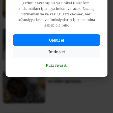
və əqli dəlillərlə
gəzinti davranışı və ya unikal ID-lər kimi
məlumatları işləməyə imkan verəcək. Razılıq
verməmək və ya razılığı geri çəkmək, bəzi
xüsusiyyətlərin və funksiyaların işləməməsinə
səbəb ola bilər.
Əmirəlmöminin (ə) ədalətin
və ədalət axtarışının
Qəbul et
təcəssümü
İmtina et
Kuki Siyasəti
Əmirəlmömininin (ə) ibadəti
və Allah qorxusu