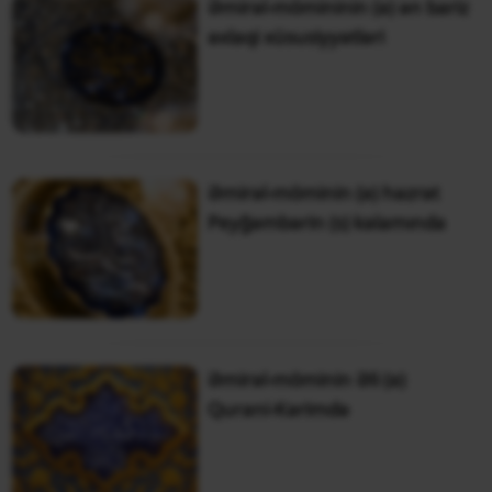
Əmirəl-mömininin (ə) ən bariz
əxlaqi xüsusiyyətləri
Əmirəl-möminin (ə) həzrət
Peyğəmbərin (s) kəlamında
Əmirəl-möminin Əli (ə)
Qurani-Kərimdə