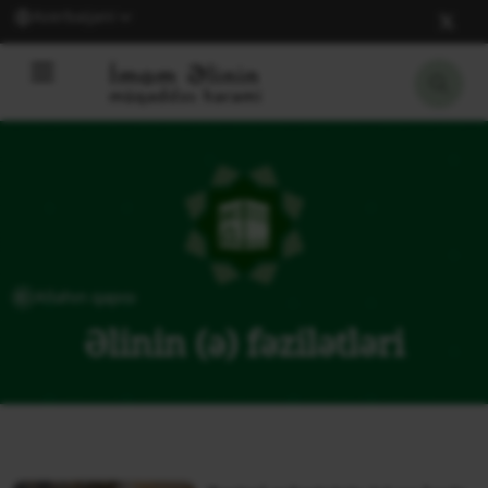
Azerbaijani
Allahın qapısı
Əlinin (ə) fəzilətləri