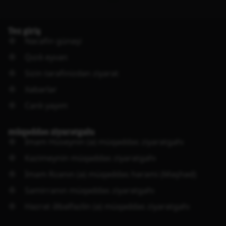
Tez giriş
Nəcəfin günəşi
Qızılı eyvan
Sizin tərəfinizdən ziyarət
Xəbərlər
Canlı yayım
müqəddəs ziyarətgahı
İmam Hüseynin (ə) müqəddəs ziyarətgahı
Kazimeynin müqəddəs ziyarətgahı
İmam Rzanın (ə) müqəddəs hərəmi (Məşhəd)
Samirranın müqəddəs ziyarətgahı
Həzrət Əbəlfəzlin (ə) müqəddəs ziyarətgahı